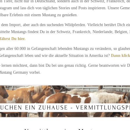
en Tiere, nicht nur in Deutschland, sondern auch in der Schweiz, Frankreich, 
tagram und lass dich von täglichen Stories und Posts inspirieren. Unsere Geme
elbare Erlebnis mit einem Mustang zu genießen.
 dem Import, aber auch den suchenden Wildpferden. Vielleicht berührt Dich ei
ttelte Mustangs findest Du in der Schweiz, Frankreich, Niederlande, Belgien
fährst Du hier.
n aller 60.000 in Gefangenschaft lebenden Mustangs zu verändern, so glauben w
fangenschaft leben und wie die aktuelle Situation in Amerika ist?
Dann klick
lernen möchtest, dann bist Du bei uns genau richtig. Gerne beantworten wir 
Mustang Germany vorbei.